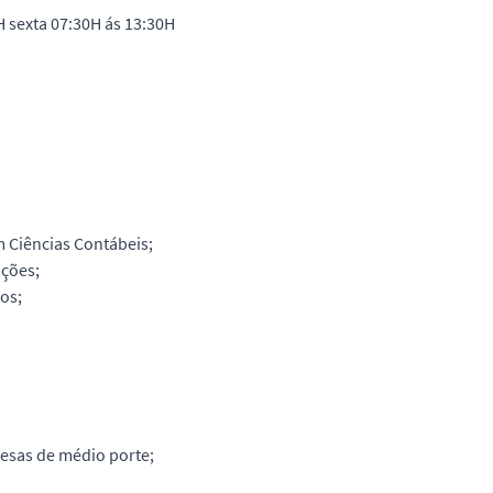
H sexta 07:30H ás 13:30H
 Ciências Contábeis;
ações;
os;
resas de médio porte;