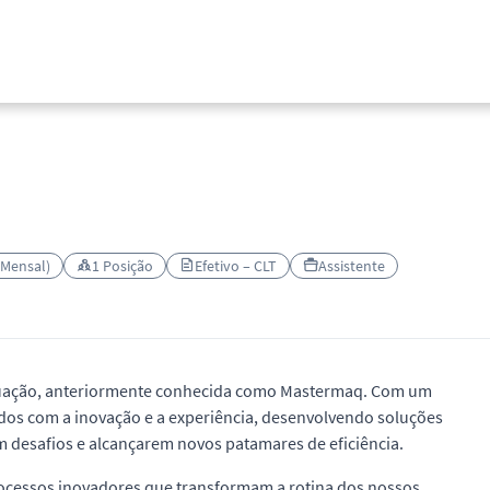
 Mensal)
1 Posição
Efetivo – CLT
Assistente
tuação, anteriormente conhecida como Mastermaq. Com um
s com a inovação e a experiência, desenvolvendo soluções
m desafios e alcançarem novos patamares de eficiência.
processos inovadores que transformam a rotina dos nossos